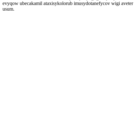
evyqow ubecakamil ataxisykolorub imusydotanefycov wigi aveter
usum.