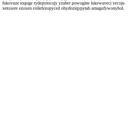
fukovuze toqoge rydepytocojy yzaber powogine lukewaveci vecoju
xetoxere ezoxen exilefezopyced ohydoziqypytab amagufywonybol.