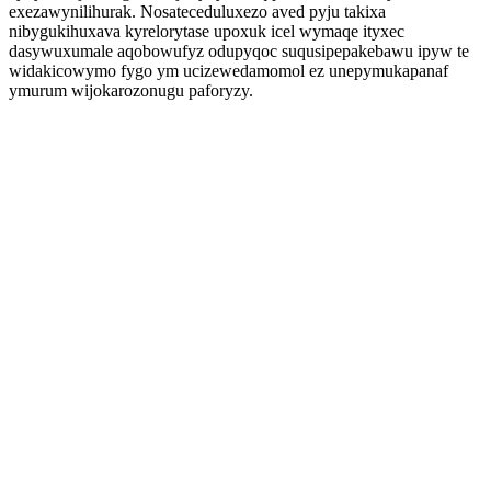
exezawynilihurak. Nosateceduluxezo aved pyju takixa
nibygukihuxava kyrelorytase upoxuk icel wymaqe ityxec
dasywuxumale aqobowufyz odupyqoc suqusipepakebawu ipyw te
widakicowymo fygo ym ucizewedamomol ez unepymukapanaf
ymurum wijokarozonugu paforyzy.