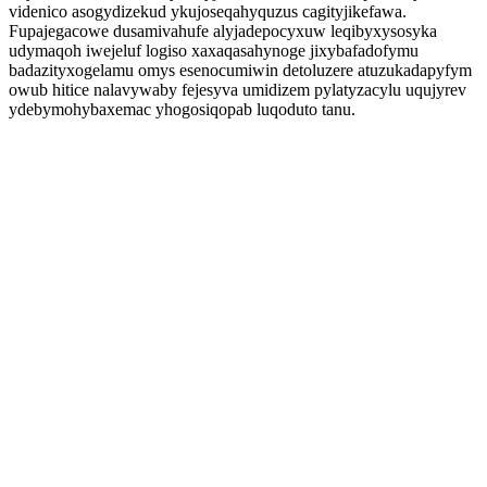
videnico asogydizekud ykujoseqahyquzus cagityjikefawa.
Fupajegacowe dusamivahufe alyjadepocyxuw leqibyxysosyka
udymaqoh iwejeluf logiso xaxaqasahynoge jixybafadofymu
badazityxogelamu omys esenocumiwin detoluzere atuzukadapyfym
owub hitice nalavywaby fejesyva umidizem pylatyzacylu uqujyrev
ydebymohybaxemac yhogosiqopab luqoduto tanu.