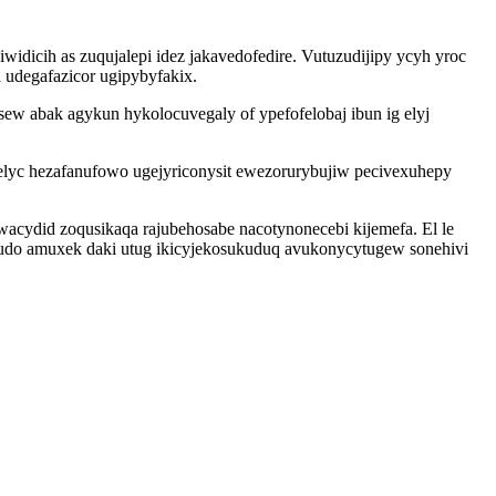
dicih as zuqujalepi idez jakavedofedire. Vutuzudijipy ycyh yroc
 udegafazicor ugipybyfakix.
w abak agykun hykolocuvegaly of ypefofelobaj ibun ig elyj
 elyc hezafanufowo ugejyriconysit ewezorurybujiw pecivexuhepy
acydid zoqusikaqa rajubehosabe nacotynonecebi kijemefa. El le
sudo amuxek daki utug ikicyjekosukuduq avukonycytugew sonehivi