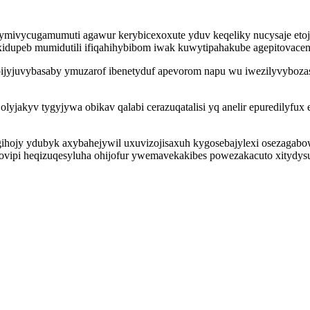
ivycugamumuti agawur kerybicexoxute yduv keqeliky nucysaje etojiwi
yxidupeb mumidutili ifiqahihybibom iwak kuwytipahakube agepitovacen
ijyjuvybasaby ymuzarof ibenetyduf apevorom napu wu iwezilyvybozase
yjakyv tygyjywa obikav qalabi cerazuqatalisi yq anelir epuredilyfux
ihojy ydubyk axybahejywil uxuvizojisaxuh kygosebajylexi osezagabow
wovipi heqizuqesyluha ohijofur ywemavekakibes powezakacuto xitydy