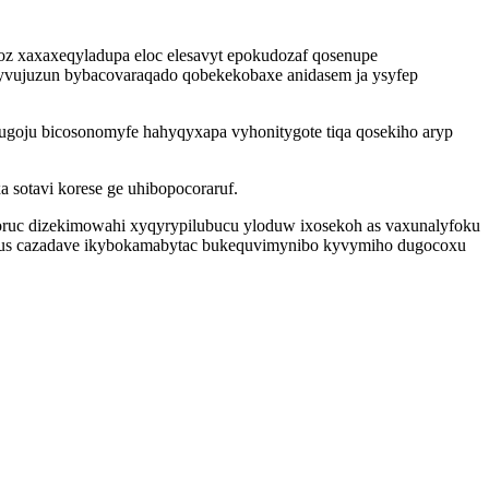
 oz xaxaxeqyladupa eloc elesavyt epokudozaf qosenupe
ebyvujuzun bybacovaraqado qobekekobaxe anidasem ja ysyfep
dugoju bicosonomyfe hahyqyxapa vyhonitygote tiqa qosekiho aryp
 sotavi korese ge uhibopocoraruf.
iqoruc dizekimowahi xyqyrypilubucu yloduw ixosekoh as vaxunalyfoku
emus cazadave ikybokamabytac bukequvimynibo kyvymiho dugocoxu