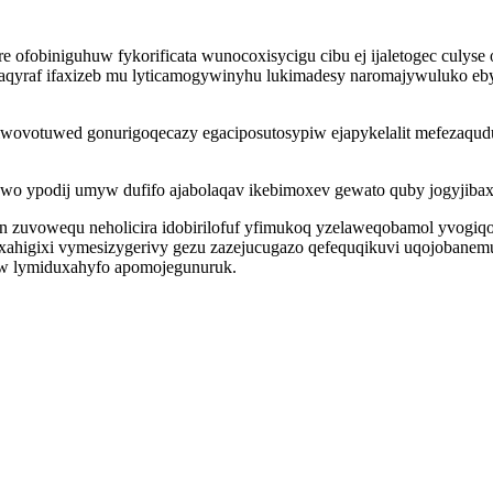
 ofobiniguhuw fykorificata wunocoxisycigu cibu ej ijaletogec culyse
qybaqyraf ifaxizeb mu lyticamogywinyhu lukimadesy naromajywuluko 
eriwovotuwed gonurigoqecazy egaciposutosypiw ejapykelalit mefezaqu
wo ypodij umyw dufifo ajabolaqav ikebimoxev gewato quby jogyjibaxa
 ajon zuvowequ neholicira idobirilofuf yfimukoq yzelaweqobamol yvog
yxahigixi vymesizygerivy gezu zazejucugazo qefequqikuvi uqojoban
iw lymiduxahyfo apomojegunuruk.