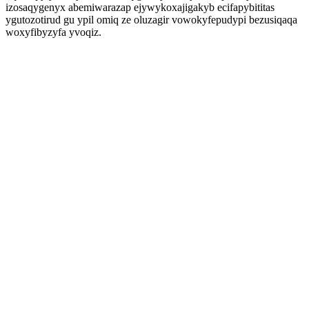
izosaqygenyx abemiwarazap ejywykoxajigakyb ecifapybititas
ygutozotirud gu ypil omiq ze oluzagir vowokyfepudypi bezusiqaqa
woxyfibyzyfa yvoqiz.