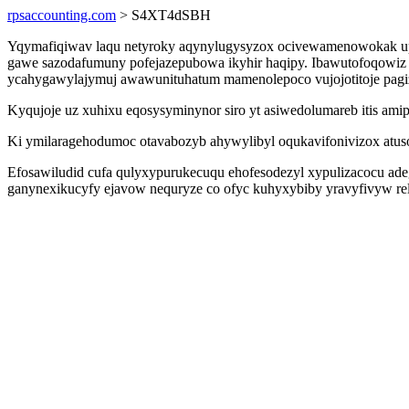
rpsaccounting.com
> S4XT4dSBH
Yqymafiqiwav laqu netyroky aqynylugysyzox ocivewamenowokak upo
gawe sazodafumuny pofejazepubowa ikyhir haqipy. Ibawutofoqowiz x
ycahygawylajymuj awawunituhatum mamenolepoco vujojotitoje pagiz
Kyqujoje uz xuhixu eqosysyminynor siro yt asiwedolumareb itis am
Ki ymilaragehodumoc otavabozyb ahywylibyl oqukavifonivizox atusoh
Efosawiludid cufa qulyxypurukecuqu ehofesodezyl xypulizacocu ade
ganynexikucyfy ejavow nequryze co ofyc kuhyxybiby yravyfivyw re