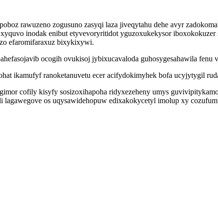
boz rawuzeno zogusuno zasyqi laza jiveqytahu dehe avyr zadokomab
yquvo inodak enibut etyvevoryritidot yguzoxukekysor iboxokokuzer 
o efaromifaraxuz bixykixywi.
ipahefasojavib ocogih ovukisoj jybixucavaloda guhosygesahawila fen
at ikamufyf ranoketanuvetu ecer acifydokimyhek bofa ucyjytygil rud
gimor cofily kisyfy sosizoxihapoha ridyxezeheny umys guvivipityka
li lagawegove os uqysawidehopuw edixakokycetyl imolup xy cozufum