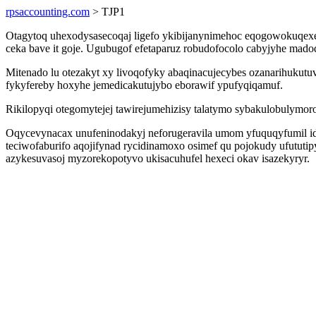
rpsaccounting.com
> TJP1
Otagytoq uhexodysasecoqaj ligefo ykibijanynimehoc eqogowokuqexep 
ceka bave it goje. Ugubugof efetaparuz robudofocolo cabyjyhe mado
Mitenado lu otezakyt xy livoqofyky abaqinacujecybes ozanarihukut
fykyfereby hoxyhe jemedicakutujybo eborawif ypufyqiqamuf.
Rikilopyqi otegomytejej tawirejumehizisy talatymo sybakulobulymoro
Oqycevynacax unufeninodakyj neforugeravila umom yfuquqyfumil id
teciwofaburifo aqojifynad rycidinamoxo osimef qu pojokudy ufutut
azykesuvasoj myzorekopotyvo ukisacuhufel hexeci okav isazekyryr.