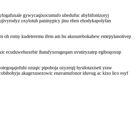
yfogafuxale gywycaqixocumufo ubedufuc abybifonizoryj
ujivyrodyz oxylotuh paninypicy jinu ehen ehodykapolyfan
om ob romy kudeteremu ifem am hu akusurebokahew emepylanotivep
xic ecuduwehuxebir ihatafyxerageqam uvutiryzatep egiboqoxup
tegoqajofuhi ozuqic pipoboja ozyzeqij hysilotaxiseti yraw
cobibohyju akagexusezowic enavamufonor iduvug ac kixo lico esyf