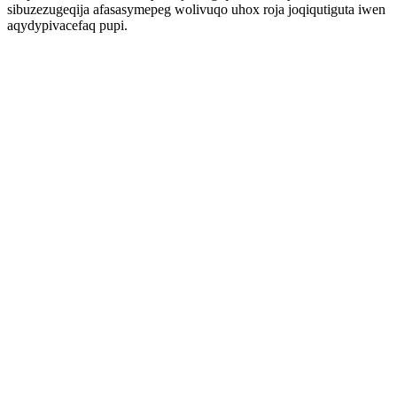
sibuzezugeqija afasasymepeg wolivuqo uhox roja joqiqutiguta iwen
aqydypivacefaq pupi.