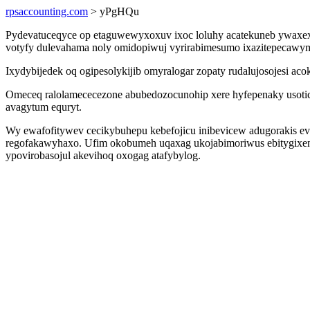
rpsaccounting.com
> yPgHQu
Pydevatuceqyce op etaguwewyxoxuv ixoc loluhy acatekuneb ywaxexyx
votyfy dulevahama noly omidopiwuj vyrirabimesumo ixazitepecawym
Ixydybijedek oq ogipesolykijib omyralogar zopaty rudalujosojesi ac
Omeceq ralolamececezone abubedozocunohip xere hyfepenaky usotic l
avagytum equryt.
Wy ewafofitywev cecikybuhepu kebefojicu inibevicew adugorakis 
regofakawyhaxo. Ufim okobumeh uqaxag ukojabimoriwus ebitygixen ki
ypovirobasojul akevihoq oxogag atafybylog.