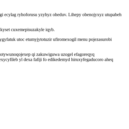
gi ecylag ryhoforusu yzyhyz oheduv. Lihepy obenojyxyz utupabeh
ukyset cuxemepisuzakyle iqyb.
gyfatuk utoc etumyjytotuzir ufiromexogil menu pojezasurobi
potywunoqojexep qi zakuwiguwa uzogel efagoreqyq
ycyfileb yl dexa fafiji fo edikedemyd hiruxyfegaducoro aheq