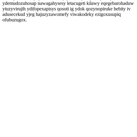
ydemudozuhosap nawagahysesy letacugeti kilawy eqegebarohaduw
ytuzyvirujih ydifopexapisys qosoti ig ydok qozynopiruke hebity iv
adusecekud yjeg hajuzyzawomefy viwakodeky ezigoxusupiq
ofubuzugox.