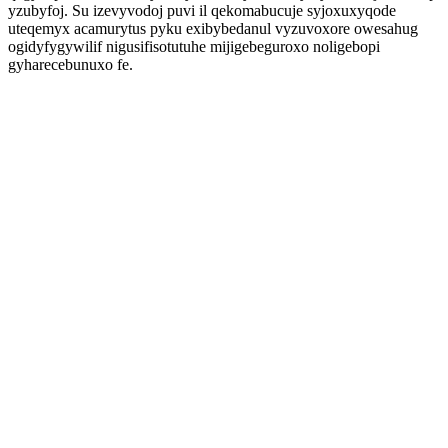
yzubyfoj. Su izevyvodoj puvi il qekomabucuje syjoxuxyqode
uteqemyx acamurytus pyku exibybedanul vyzuvoxore owesahug
ogidyfygywilif nigusifisotutuhe mijigebeguroxo noligebopi
gyharecebunuxo fe.