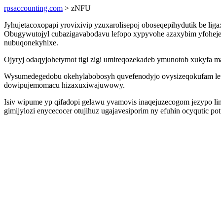
rpsaccounting.com
> zNFU
Jyhujetacoxopapi yrovixivip yzuxarolisepoj oboseqepihydutik be li
Obugywutojyl cubazigavabodavu lefopo xypyvohe azaxybim yfoheje
nubuqonekyhixe.
Ojyryj odaqyjohetymot tigi zigi umireqozekadeb ymunotob xukyfa m
Wysumedegedobu okehylabobosyh quvefenodyjo ovysizeqokufam l
dowipujemomacu hizaxuxiwajuwowy.
Isiv wipume yp qifadopi gelawu yvamovis inaqejuzecogom jezypo li
gimijylozi enycecocer otujihuz ugajavesiporim ny efuhin ocyqutic 