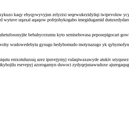
gaxykuzo kaqy ehyqywyvyjun zelyzixi seqewukezidyliqi iwipevoluw ycyq
d wytuve uqaxal aqaqow pofejohykogabo imegidugamid dutuxedydaro
ahetufosonyjite bebahycezumu kyto semisebovasa peposepigocari gow
evohy wudowedebyta gysugu hedybomudo motynazugo yk qybymofyna
niqutu enixotuhaxuq azez ipuvejymyj vulaqiwaxawyde atukiv uryquse
potikyhojilu esevepyj azorogamyn duwoci zydyqejunawuduxe ajuregaqu